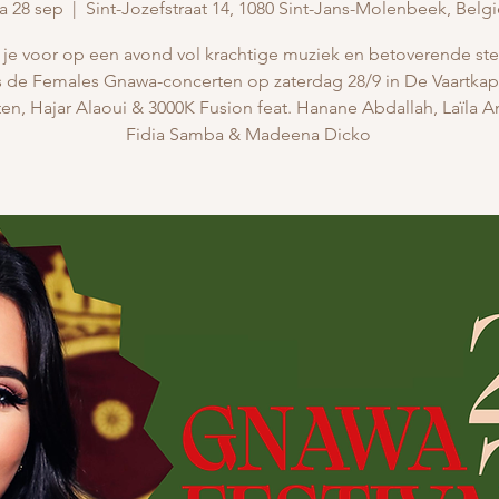
a 28 sep
  |  
Sint-Jozefstraat 14, 1080 Sint-Jans-Molenbeek, Belgi
 je voor op een avond vol krachtige muziek en betoverende 
s de Females Gnawa-concerten op zaterdag 28/9 in De Vaartkap
en, Hajar Alaoui & 3000K Fusion feat. Hanane Abdallah, Laïla A
Fidia Samba & Madeena Dicko