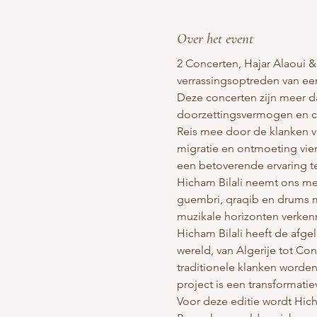
Over het event
2 Concerten, Hajar Alaoui &
verrassingsoptreden van ee
Deze concerten zijn meer dan
doorzettingsvermogen en cu
Reis mee door de klanken va
migratie en ontmoeting viert
een betoverende ervaring t
Hicham Bilali neemt ons me
guembri, qraqib en drums m
muzikale horizonten verke
Hicham Bilali heeft de afge
wereld, van Algerije tot Co
traditionele klanken worden 
project is een transformat
Voor deze editie wordt Hic