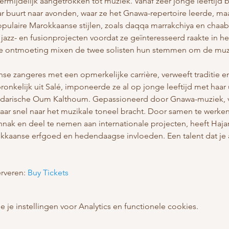
ermijdelijk aangetrokken tot muziek. Vanaf zeer jonge leeftijd
r buurt naar avonden, waar ze het Gnawa-repertoire leerde, ma
pulaire Marokkaanse stijlen, zoals daqqa marrakchiya en chaabi
n jazz- en fusionprojecten voordat ze geïnteresseerd raakte in h
ale ontmoeting mixen de twee solisten hun stemmen om de muz
se zangeres met een opmerkelijke carrière, verweeft traditie en
nkelijk uit Salé, imponeerde ze al op jonge leeftijd met haar u
darische Oum Kalthoum. Gepassioneerd door Gnawa-muziek, ve
t haar snel naar het muzikale toneel bracht. Door samen te we
nak en deel te nemen aan internationale projecten, heeft Hajar
kkaanse erfgoed en hedendaagse invloeden. Een talent dat je
erveren: 
Buy Tickets
e instellingen voor Analytics en functionele cookies.