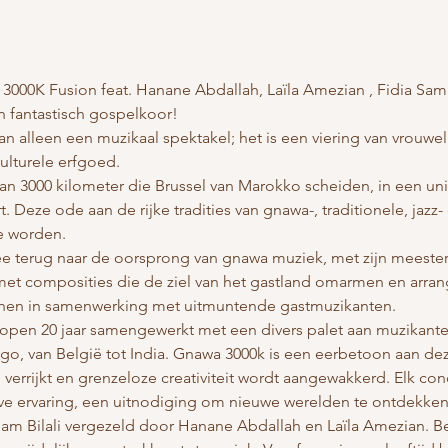
 3000K Fusion feat. Hanane Abdallah, Laïla Amezian , Fidia Sa
n fantastisch gospelkoor!
 alleen een muzikaal spektakel; het is een viering van vrouweli
lturele erfgoed.
n 3000 kilometer die Brussel van Marokko scheiden, in een uni
. Deze ode aan de rijke tradities van gnawa-, traditionele, jazz
e worden.
e terug naar de oorsprong van gnawa muziek, met zijn meesterl
et composities die de ziel van het gastland omarmen en arra
nnen in samenwerking met uitmuntende gastmuzikanten.
lopen 20 jaar samengewerkt met een divers palet aan muzikanten
ngo, van België tot India. Gnawa 3000k is een eerbetoon aan de
verrijkt en grenzeloze creativiteit wordt aangewakkerd. Elk con
ieve ervaring, een uitnodiging om nieuwe werelden te ontdekke
ham Bilali vergezeld door Hanane Abdallah en Laïla Amezian. B