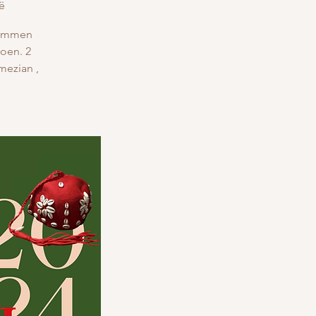
ë
stemmen
oen. 2
mezian ,