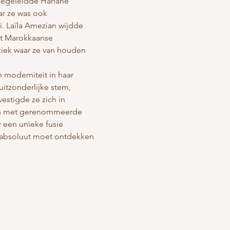
 begeleidde Hanane 
ar ze was ook 
. Laïla Amezian wijdde 
et Marokkaanse 
iek waar ze van houden 
 moderniteit in haar 
itzonderlijke stem, 
stigde ze zich in 
rken met gerenommeerde 
 een unieke fusie 
 absoluut moet ontdekken 