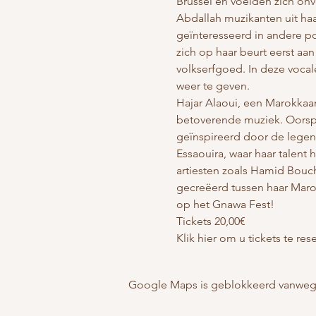
Brussel en voelden zich onv
Abdallah muzikanten uit haa
geïnteresseerd in andere po
zich op haar beurt eerst aa
volkserfgoed. In deze voc
weer te geven.
Hajar Alaoui, een Marokkaan
betoverende muziek. Oorspro
geïnspireerd door de legen
Essaouira, waar haar talen
artiesten zoals Hamid Bouch
gecreëerd tussen haar Maro
op het Gnawa Fest!
Tickets 20,00€
Klik hier om u tickets te res
Google Maps is geblokkeerd vanwege j