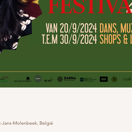
int-Jans-Molenbeek, België