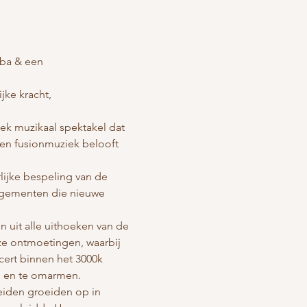
mba & een 
jke kracht, 
ek muzikaal spektakel dat 
- en fusionmuziek belooft 
ijke bespeling van de 
ngementen die nieuwe 
 uit alle uithoeken van de 
ze ontmoetingen, waarbij 
cert binnen het 3000k 
n en te omarmen.
eiden groeiden op in 