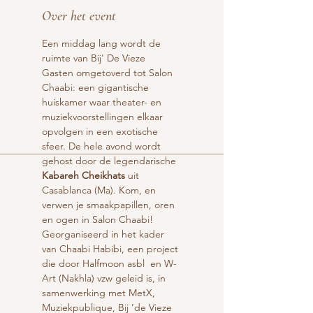
Over het event
Een middag lang wordt de 
ruimte van Bij' De Vieze 
Gasten omgetoverd tot Salon 
Chaabi: een gigantische 
huiskamer waar theater- en 
muziekvoorstellingen elkaar 
opvolgen in een exotische 
sfeer. De hele avond wordt 
gehost door de legendarische 
Kabareh Cheikhats 
uit 
Casablanca (Ma). Kom, en 
verwen je smaakpapillen, oren 
en ogen in Salon Chaabi!
Georganiseerd in het kader 
van Chaabi Habibi, een project 
die door Halfmoon asbl  en W-
Art (Nakhla) vzw geleid is, in 
samenwerking met MetX, 
Muziekpublique, Bij ’de Vieze 