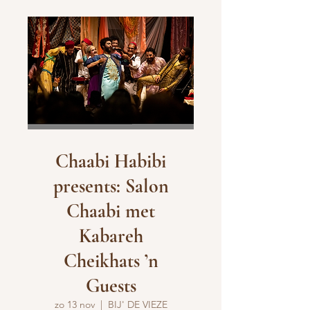
Chaabi Habibi
presents: Salon
Chaabi met
Kabareh
Cheikhats ’n
Guests
zo 13 nov
  |  
BIJ' DE VIEZE