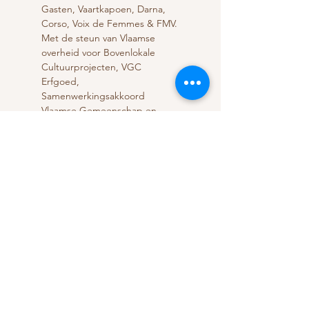
Gasten, Vaartkapoen, Darna, 
Corso, Voix de Femmes & FMV.
Met de steun van Vlaamse 
overheid voor Bovenlokale 
Cultuurprojecten, VGC 
Erfgoed, 
Samenwerkingsakkoord 
Vlaamse Gemeenschap en 
Franse Gemeenschap, 
COCOF Dienst Cultuur-Muziek 
& Un Futur pour la Culture-
Fédération Wallonie-Bruxelles. 
Lees meer...
Deel dit evenement