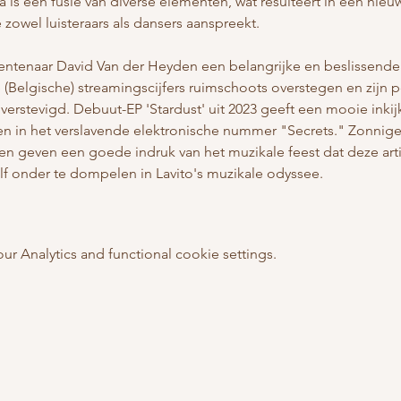
is een fusie van diverse elementen, wat resulteert in een nie
zowel luisteraars als dansers aanspreekt.
ntenaar David Van der Heyden een belangrijke en beslissende c
(Belgische) streamingscijfers ruimschoots overstegen en zijn po
erstevigd. Debuut-EP 'Stardust' uit 2023 geeft een mooie inkijk
ren in het verslavende elektronische nummer "Secrets." Zonnige 
en geven een goede indruk van het muzikale feest dat deze art
elf onder te dompelen in Lavito's muzikale odyssee.
 Analytics and functional cookie settings.