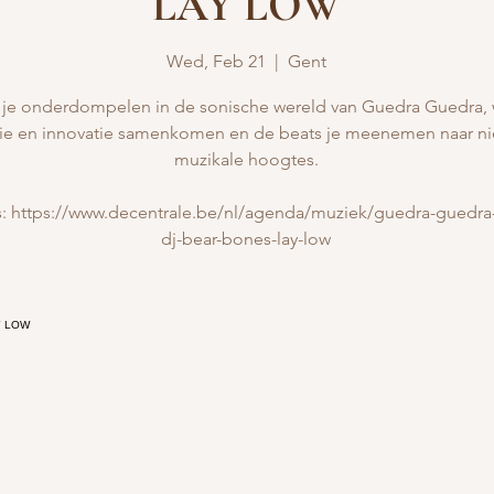
LAY LOW
Wed, Feb 21
  |  
Gent
 je onderdompelen in de sonische wereld van Guedra Guedra, 
itie en innovatie samenkomen en de beats je meenemen naar n
muzikale hoogtes.
s: https://www.decentrale.be/nl/agenda/muziek/guedra-guedra-
dj-bear-bones-lay-low