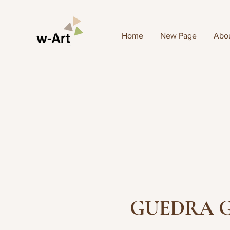
Home
New Page
Abou
GUEDRA G