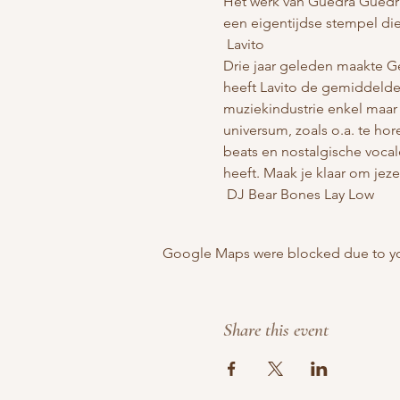
Het werk van Guedra Guedra 
een eigentijdse stempel die 
 Lavito 
Drie jaar geleden maakte Ge
heeft Lavito de gemiddelde 
muziekindustrie enkel maar v
universum, zoals o.a. te ho
beats en nostalgische vocal
heeft. Maak je klaar om jez
 DJ Bear Bones Lay Low 
Google Maps were blocked due to your
Share this event