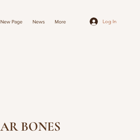
Log In
New Page
News
More
EAR BONES