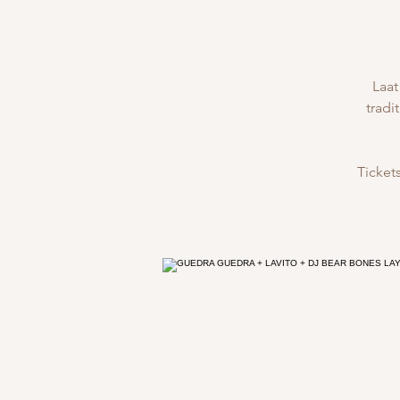
Laat
trad
Ticket