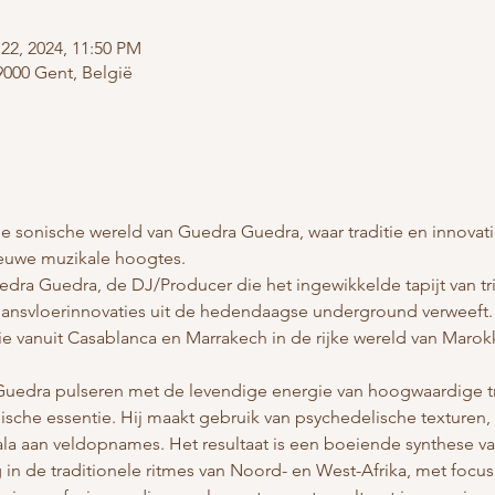
22, 2024, 11:50 PM
9000 Gent, België
e sonische wereld van Guedra Guedra, waar traditie en innova
euwe muzikale hoogtes.
dra Guedra, de DJ/Producer die het ingewikkelde tapijt van trib
 dansvloerinnovaties uit de hedendaagse underground verweeft. 
ie vanuit Casablanca en Marrakech in de rijke wereld van Marok
uedra pulseren met de levendige energie van hoogwaardige t
ische essentie. Hij maakt gebruik van psychedelische texturen
ala aan veldopnames. Het resultaat is een boeiende synthese va
n de traditionele ritmes van Noord- en West-Afrika, met focus