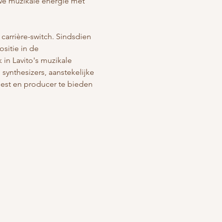
uwe muzikale energie met 
arrière-switch. Sindsdien 
sitie in de 
 in Lavito's muzikale 
synthesizers, aanstekelijke 
iest en producer te bieden 