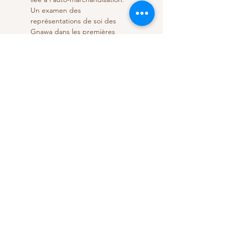
Un examen des 
représentations de soi des 
Gnawa dans les premières 
photographies, les instruments 
de musique et les 
performances profanes et 
sacrées révèle beaucoup de 
choses sur l’action de ceux qui 
opéraient dans un réseau de 
relations de pouvoir 
asymétriques et construisaient 
leur propre image de soi.
 Podcast du New Books 
Network, 16 juillet 2021
 La noirceur au Maroc : 
l'identité Gnawa à travers la 
musique et la culture visuelle 
par Cynthia J Becker
 Animé par Alize Arıcan 