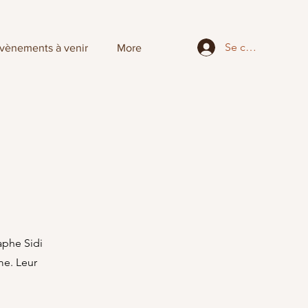
Se connecter
vènements à venir
More
aphe Sidi
me. Leur