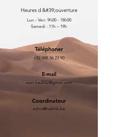
Heures d &#39;ouverture
Lun - Ven: 9h00 - 18h00
Samedi : 11h – 19h
Téléphoner
+32 488 36 23 90
E-mail
wart.be2022@gmail.com
Coordinateur
zohra@nakhla.be