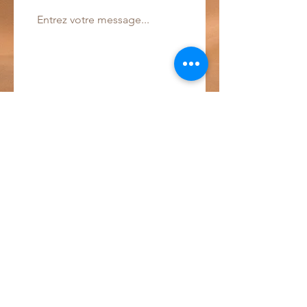
Envoyer!
Pannestraat 1
9000 Gand
wart.be2022@gmail.com
Téléphoner:
+32 488 36 23 90
© 2023 par w-Art vzw